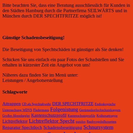
Bitte beachten Sie, dass eine Beratung ausschliesslich für Kunden in
den Städten Hamburg durch die Partnerfirma SEILWÄRTS und in
München durch DER SPECHTFRITZE möglich ist!
Günstige Schadensbeseitigung!
Die Beseitigung von Spechtschäden ist günstiger als Sie denken!
Schicken Sie uns einfach ein paar Fotos der Schadstellen und Sie
erhalten in kürzester Zeit ein Angebot von uns!
Näheres dazu finden Sie im Menü unter:
Leistungen / Angebotserstellung
Schlagworte
Attrappen
DER SPECHTFRITZE
CD als Spechtabwehr
Endoskopische
Folgenistung
Untersuchung WDVS
Fledermaus
Gerüstankerlochschutzkappen
Kantenschutzprofil
Großer Abendsegler
Kantenschutzprofile
Krähenattrappe
Lichtreflektor Specht
Lichtreflektor
nutzlos
Raubvogelsilhouetten
Schnursystem
Reparatur Spechtloch
Schadensbeseitigung