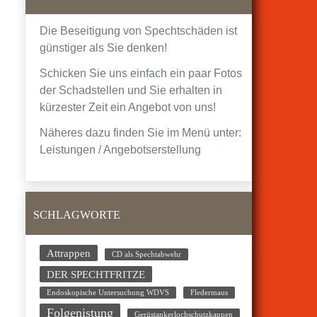
Die Beseitigung von Spechtschäden ist
günstiger als Sie denken!
Schicken Sie uns einfach ein paar Fotos
der Schadstellen und Sie erhalten in
kürzester Zeit ein Angebot von uns!
Näheres dazu finden Sie im Menü unter:
Leistungen / Angebotserstellung
SCHLAGWORTE
Attrappen
CD als Spechtabwehr
DER SPECHTFRITZE
Endoskopische Untersuchung WDVS
Fledermaus
Folgenistung
Gerüstankerlochschutzkappen