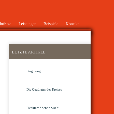
tfritze
Leistungen
Beispiele
Kontakt
LETZTE ARTIKEL
Ping Pong
Die Quadratur des Kreises
Flecktarn? Schön wär´s!