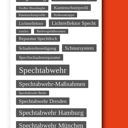
Kantenschutzprofil
Großer Abendsegler
Kantenschutzprofile
Krähenattrappe
Lichtreflektor Specht
Lichtreflektor
nutzlos
Raubvogelsilhouetten
Reparatur Spechtloch
Schnursystem
Schadensbeseitigung
Spechschadenreparatur
Spechtabwehr
Spechtabwehr-Maßnahmen
Spechtabwehr Berlin
Spechtabwehr Dresden
Spechtabwehr Hamburg
Spechtabwehr München