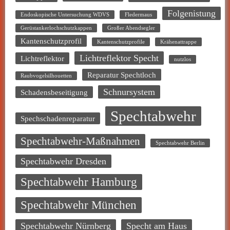
Folgenistung
Endoskopische Untersuchung WDVS
Fledermaus
Gerüstankerlochschutzkappen
Großer Abendsegler
Kantenschutzprofil
Kantenschutzprofile
Krähenattrappe
Lichtreflektor Specht
Lichtreflektor
nutzlos
Reparatur Spechtloch
Raubvogelsilhouetten
Schnursystem
Schadensbeseitigung
Spechtabwehr
Spechschadenreparatur
Spechtabwehr-Maßnahmen
Spechtabwehr Berlin
Spechtabwehr Dresden
Spechtabwehr Hamburg
Spechtabwehr München
Spechtabwehr Nürnberg
Specht am Haus