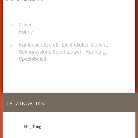
by
Oliver
Köhne
Kantenschutzprofil
Lichtreflektor Specht
,
,
Schnursystem
Spechtabwehr Hamburg
,
,
Spechtbefall
LETZTE ARTIKEL
Ping Pong