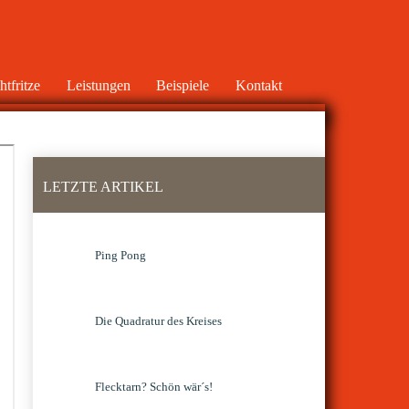
tfritze
Leistungen
Beispiele
Kontakt
LETZTE ARTIKEL
Ping Pong
Die Quadratur des Kreises
Flecktarn? Schön wär´s!