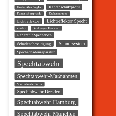
Kantenschutzprofil
Großer Abendsegler
Kantenschutzprofile
Krähenattrappe
Lichtreflektor Specht
Lichtreflektor
nutzlos
Raubvogelsilhouetten
Reparatur Spechtloch
Schnursystem
Schadensbeseitigung
Spechschadenreparatur
Spechtabwehr
Spechtabwehr-Maßnahmen
Spechtabwehr Berlin
Spechtabwehr Dresden
Spechtabwehr Hamburg
Spechtabwehr München